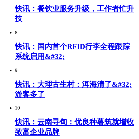
快讯：餐饮业服务升级，工作者忙升
技
8
快讯：国内首个RFID行李全程跟踪
系统启用&#32;
9
快讯：大理古生村：洱海清了&#32;
游客多了
10
快讯：云南寻甸：优良种薯筑就增收
致富企业品牌