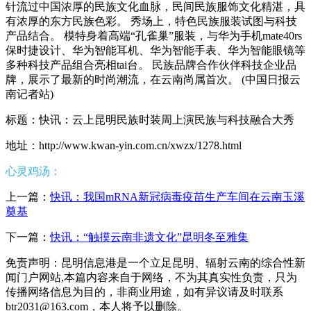
针流过中国浓厚的民族文化血脉，民间民族服饰文化精湛，具
有浓厚的东方民族色彩。 秀场上，特色民族服装试图与科技
产品结合。 模特身着高端“孔雀巢”服装，与华为手机mate40rs
保时捷设计、华为智能耳机、华为智能手表、华为智能眼镜等
多种科技产品组合亮相tai台。 民族品牌合作伙伴科技企业品
牌，展示了最新的时尚潮流，在云南尚属首次。 (中国日报云
南记者站)
标题：快讯：云上昆明民族时装周上演民族与科技融合大秀
地址：http://www.kwan-yin.com.cn/xwzx/1278.html
心灵鸡汤：
上一篇：
快讯：我国mRNA新冠病毒疫苗生产车间在云南玉溪
奠基
下一篇：
快讯：“触摸云南非遗文化”昆明冬至雅集
免责声明：昆明信息港是一个立足昆明、辐射云南的综合性新
闻门户网站,本篇内容来自于网络，不为其真实性负责，只为
传播网络信息为目的，非商业用途，如有异议请及时联系
btr2031@163.com，本人将予以删除。