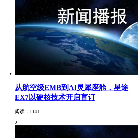
从航空级EMB到AI灵犀座舱，星途
EX7以硬核技术开启盲订
阅读：1141
2