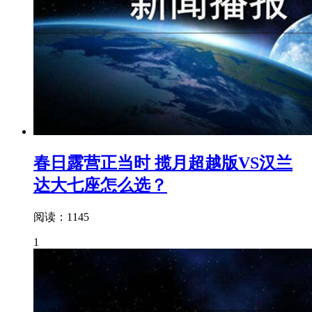
春日露营正当时 揽月超越版VS汉兰
达大七座怎么选？
阅读：1145
1