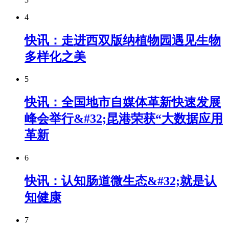
4
快讯：走进西双版纳植物园遇见生物
多样化之美
5
快讯：全国地市自媒体革新快速发展
峰会举行&#32;昆港荣获“大数据应用
革新
6
快讯：认知肠道微生态&#32;就是认
知健康
7