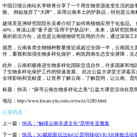
中国日报云南站长李映青分享了一个用生物资源改变生活的故事
验。 例如放弃了“大牌”，采用云南本土的护肤品，特别是云
婕珞芙亚洲研究院院长吴睿介绍了如何将植物应用于化妆品。 
40%，将滇山茶“童子面”应用于护肤品中。 未来，该研究
展的前沿方向，这也是云南植物研究应用的方向，通过深加工
据悉，云南各类生物物种数量接近或超过全国一半，云南国土面
作，重视和加强生物多样化保护，构筑西南生态安全屏障，生
此外，云南积极推进生物多样化国际交流合作，许多国家和地
了生物多样化保护工作的快速发展。 此次公益大讲堂主讲嘉
全球影响和贡献度，让世界了解云南，了解昆明，让云南、昆
标题：快讯：“探寻云南生物多样化之美”公益大课堂活动在昆
地址：http://www.kwan-yin.com.cn/xwzx/1280.html
心灵鸡汤：
上一篇：
快讯：“触摸云南非遗文化”昆明冬至雅集
下一篇：
快讯：5G赋能新玩法&#32;昆明移动VR/AR体验活动