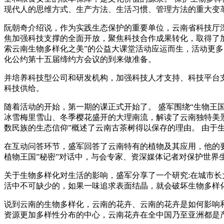
现代人的思维方式、生产方法、生活习惯、管理方法的重大变
阮朝奇介绍说，作为实践生态保护的重要单位，云南省科技厅
焦加强科技支撑的全面开放，聚焦科技合作成果转化，取得了
索云南生物多样化之美”的公益大课堂活动应运而生，活动更
化公约第十五届缔约方会议的到来做准备。
并培养科技型公司和研发机构，加强科技人才支持、科技平台
科技供给。
随着活动的开始，第一期的课正式开始了。 盛军围绕“生物王国
冰雪梅里雪山、冬季樱花盛开的大理南流，解读了云南独特美景的
数民族的生态信仰”概述了云南古茶树得以保存的理由。 由于
在互动问答环节，盛军回答了云南特有的植物及其应用，他的
植物王国”秘密”对话中，与会专家、资深媒体记者对保护世界
关于生物多样化对生活的影响，盛军分享了一个研究:在城市长
活中不可缺少的，如果一味追求表面结晶，就会破坏生物多样
说到云南的生物多样化，云南的花卉、云南的花卉是如何影响和
资源更加多样性分布的中心，云南花卉在全中国乃至亚洲都是