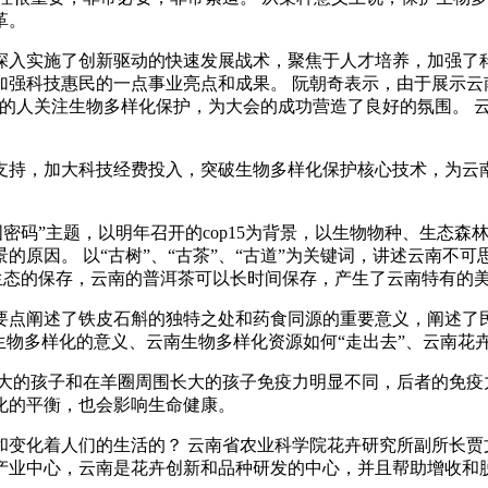
革。
深入实施了创新驱动的快速发展战术，聚焦于人才培养，加强了科
加强科技惠民的一点事业亮点和成果。 阮朝奇表示，由于展示云
多的人关注生物多样化保护，为大会的成功营造了良好的氛围。 
支持，加大科技经费投入，突破生物多样化保护核心技术，为云
密码”主题，以明年召开的cop15为背景，以生物物种、生态
原因。 以“古树”、“古茶”、“古道”为关键词，讲述云南不可
生态的保存，云南的普洱茶可以长时间保存，产生了云南特有的
要点阐述了铁皮石斛的独特之处和药食同源的重要意义，阐述了民
生物多样化的意义、云南生物多样化资源如何“走出去”、云南花
大的孩子和在羊圈周围长大的孩子免疫力明显不同，后者的免疫
化的平衡，也会影响生命健康。
变化着人们的生活的？ 云南省农业科学院花卉研究所副所长贾
产业中心，云南是花卉创新和品种研发的中心，并且帮助增收和脱