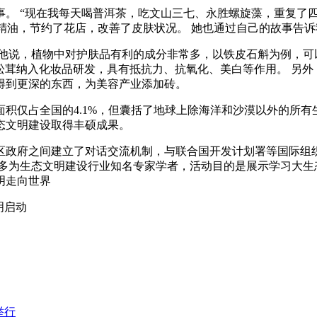
。 “现在我每天喝普洱茶，吃文山三七、永胜螺旋藻，重复了四
南精油，节约了花店，改善了皮肤状况。 她也通过自己的故事告
他说，植物中对护肤品有利的成分非常多，以铁皮石斛为例，可以
院将松茸纳入化妆品研发，具有抵抗力、抗氧化、美白等作用。 另
得到更深的东西，为美容产业添加砖。
积仅占全国的4.1%，但囊括了地球上除海洋和沙漠以外的所有生
态文明建设取得丰硕成果。
区政府之间建立了对话交流机制，与联合国开发计划署等国际组
宾多为生态文明建设行业知名专家学者，活动目的是展示学习大生
明走向世界
明启动
举行