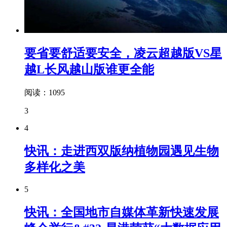
要省要舒适要安全，凌云超越版VS星
越L长风越山版谁更全能
阅读：1095
3
4
快讯：走进西双版纳植物园遇见生物
多样化之美
5
快讯：全国地市自媒体革新快速发展