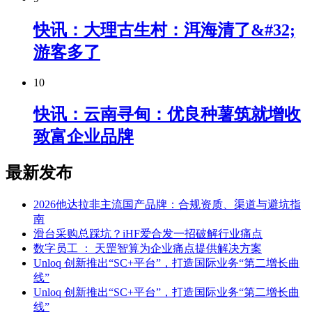
快讯：大理古生村：洱海清了&#32;
游客多了
10
快讯：云南寻甸：优良种薯筑就增收
致富企业品牌
最新发布
2026他达拉非主流国产品牌：合规资质、渠道与避坑指
南
滑台采购总踩坑？iHF爱合发一招破解行业痛点
数字员工 ： 天罡智算为企业痛点提供解决方案
Unloq 创新推出“SC+平台”，打造国际业务“第二增长曲
线”
Unloq 创新推出“SC+平台”，打造国际业务“第二增长曲
线”