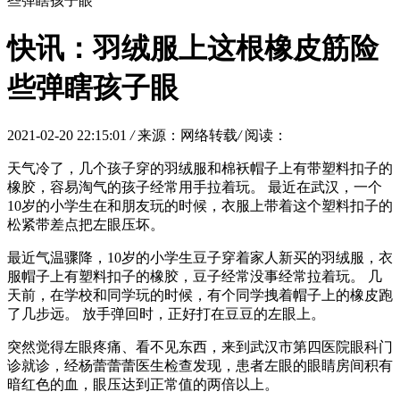
些弹瞎孩子眼
快讯：羽绒服上这根橡皮筋险
些弹瞎孩子眼
2021-02-20 22:15:01
/
来源：网络转载
/
阅读：
天气冷了，几个孩子穿的羽绒服和棉袄帽子上有带塑料扣子的
橡胶，容易淘气的孩子经常用手拉着玩。 最近在武汉，一个
10岁的小学生在和朋友玩的时候，衣服上带着这个塑料扣子的
松紧带差点把左眼压坏。
最近气温骤降，10岁的小学生豆子穿着家人新买的羽绒服，衣
服帽子上有塑料扣子的橡胶，豆子经常没事经常拉着玩。 几
天前，在学校和同学玩的时候，有个同学拽着帽子上的橡皮跑
了几步远。 放手弹回时，正好打在豆豆的左眼上。
突然觉得左眼疼痛、看不见东西，来到武汉市第四医院眼科门
诊就诊，经杨蕾蕾蕾医生检查发现，患者左眼的眼睛房间积有
暗红色的血，眼压达到正常值的两倍以上。