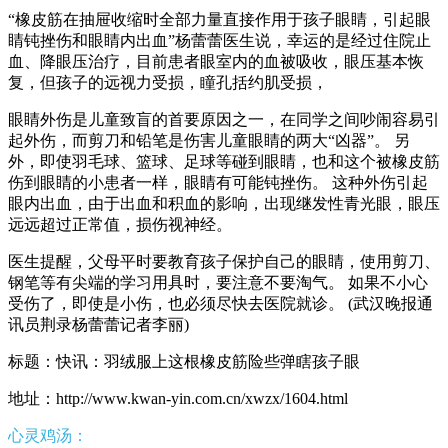
“橡皮筋在抽屉收缩时全部力量直接作用于孩子眼睛，引起眼
睛钝挫伤和眼睛内出血”杨蕾蕾医生说，幸运的是经过住院止
血、降眼压治疗，目前患者眼室内的血被吸收，眼压基本恢
复，但孩子的远视力受损，瞳孔括约肌受损，
眼睛外伤是儿童致盲的首要原因之一，在同学之间吵闹容易引
起外伤，而剪刀和铅笔是伤害儿童眼睛的两大“凶器”。 另
外，即使羽毛球、篮球、足球等碰到眼睛，也和这个被橡皮筋
伤到眼睛的小患者一样，眼睛有可能钝挫伤。 这种外伤引起
眼内出血，由于出血和积血的影响，出现继发性青光眼，眼压
远远超过正常值，损伤视神经。
医生提醒，父母平时要教育孩子保护自己的眼睛，使用剪刀、
钢笔等有尖端的学习用具时，要注意不要淘气。 如果不小心
受伤了，即使是小伤，也必须尽快去医院就诊。 (武汉晚报通
讯员荆录杨蕾蕾记者李丽)
标题：快讯：羽绒服上这根橡皮筋险些弹瞎孩子眼
地址：http://www.kwan-yin.com.cn/xwzx/1604.html
心灵鸡汤：