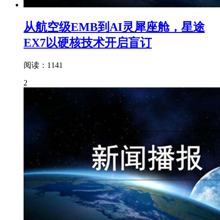
从航空级EMB到AI灵犀座舱，星途
EX7以硬核技术开启盲订
阅读：1141
2