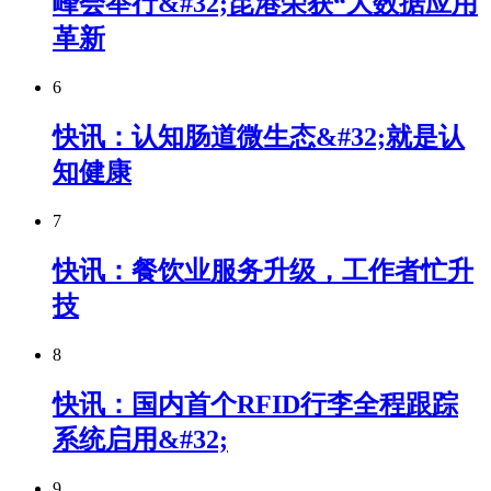
峰会举行&#32;昆港荣获“大数据应用
革新
6
快讯：认知肠道微生态&#32;就是认
知健康
7
快讯：餐饮业服务升级，工作者忙升
技
8
快讯：国内首个RFID行李全程跟踪
系统启用&#32;
9