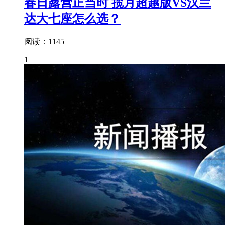
春日露营正当时 揽月超越版VS汉兰
达大七座怎么选？
阅读：1145
1