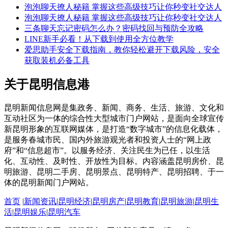
泡泡聊天撩人秘籍 掌握这些高级技巧让你秒变社交达人
泡泡聊天撩人秘籍 掌握这些高级技巧让你秒变社交达人
三条聊天忘记密码怎么办？密码找回与预防全攻略
LINE新手必看！从下载到使用全方位教学
爱思助手安全下载指南，教你轻松避开下载风险，安全
获取装机必备工具
关于昆明信息港
昆明新闻信息网是集政务、新闻、商务、生活、旅游、文化和
互动社区为一体的综合性大型城市门户网站，是面向全球宣传
新昆明形象的互联网媒体，是打造“数字城市”的信息化载体，
是服务春城市民、国内外旅游观光者和投资人士的“网上政
府”和“信息超市”。以服务经济、关注民生为已任，以生活
化、互动性、及时性、开放性为目标。内容涵盖昆明房价、昆
明旅游、昆明二手房、昆明景点、昆明特产、昆明招聘、于一
体的昆明新闻门户网站。
首页
|
新闻资讯
|
昆明经济
|
昆明房产
|
昆明教育
|
昆明旅游
|
昆明生
活
|
昆明娱乐
|
昆明汽车