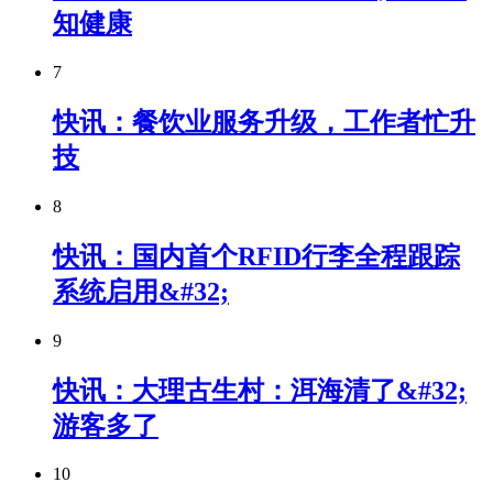
知健康
7
快讯：餐饮业服务升级，工作者忙升
技
8
快讯：国内首个RFID行李全程跟踪
系统启用&#32;
9
快讯：大理古生村：洱海清了&#32;
游客多了
10