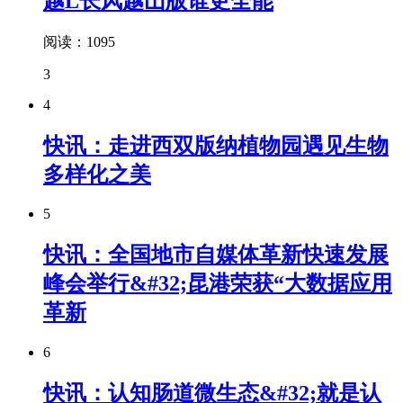
越L长风越山版谁更全能
阅读：1095
3
4
快讯：走进西双版纳植物园遇见生物
多样化之美
5
快讯：全国地市自媒体革新快速发展
峰会举行&#32;昆港荣获“大数据应用
革新
6
快讯：认知肠道微生态&#32;就是认