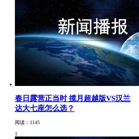
春日露营正当时 揽月超越版VS汉兰
达大七座怎么选？
阅读：1145
1