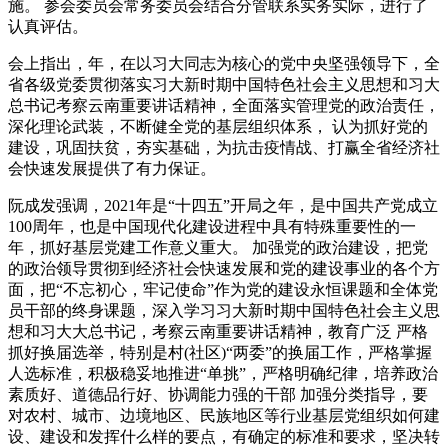
施。 参会委员会常务委员会结合分管联系实务实际，进行了
认真评估。
会上指出，年，在以习大同志为核心的党中央坚强领导下，全
省各级党委贯彻落实习大新时期中国特色社会主义思想和习大
总书记考察云南重要讲话精神，全面落实管理党的政治责任，
深化理论武装，不断健全党的基层组织体系， 认为抓好党的
建设，巩固扶贫，夯实基础，为抗击疫情战、打赢全省经济社
会快速发展提供了有力保证。
阮成发强调，2021年是“十四五”开局之年，是中国共产党成立
100周年，也是中国现代化建设进程中具有特殊重要性的一
年，抓好基层党建工作意义重大。 加强党的政治建设，把党
的政治领导贯彻到经济社会快速发展和党的建设事业的各个方
面，把“不忘初心，牢记使命”作为党的建设永恒课题和全体党
员干部的终身课题，深入学习习大新时期中国特色社会主义思
想和习大大总书记，考察云南重要讲话精神，教育广泛 严格
抓好换届选举，特别是村(社区)“两委”的换届工作，严格掌握
人选标准，积极稳妥地推进“单挑”，严格明确纪律，培养政治
素质好、道德品行好、协调能力强的干部 加强分类指导，要
对农村、城市、边境地区、民族地区等行业基层党组织如何建
设、建设和发挥什么样的要点，有确定的标准和要求，坚决转