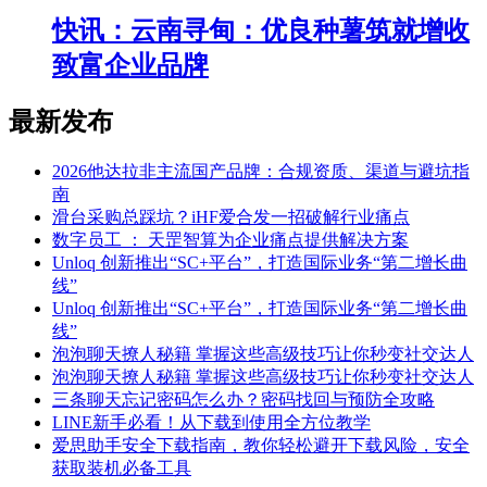
快讯：云南寻甸：优良种薯筑就增收
致富企业品牌
最新发布
2026他达拉非主流国产品牌：合规资质、渠道与避坑指
南
滑台采购总踩坑？iHF爱合发一招破解行业痛点
数字员工 ： 天罡智算为企业痛点提供解决方案
Unloq 创新推出“SC+平台”，打造国际业务“第二增长曲
线”
Unloq 创新推出“SC+平台”，打造国际业务“第二增长曲
线”
泡泡聊天撩人秘籍 掌握这些高级技巧让你秒变社交达人
泡泡聊天撩人秘籍 掌握这些高级技巧让你秒变社交达人
三条聊天忘记密码怎么办？密码找回与预防全攻略
LINE新手必看！从下载到使用全方位教学
爱思助手安全下载指南，教你轻松避开下载风险，安全
获取装机必备工具