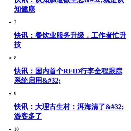
知健康
7
快讯：餐饮业服务升级，工作者忙升
技
8
快讯：国内首个RFID行李全程跟踪
系统启用&#32;
9
快讯：大理古生村：洱海清了&#32;
游客多了
10