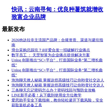
快讯：云南寻甸：优良种薯筑就增收
致富企业品牌
最新发布
2026他达拉非主流国产品牌：合规资质、渠道与避坑指
南
滑台采购总踩坑？iHF爱合发一招破解行业痛点
数字员工 ： 天罡智算为企业痛点提供解决方案
Unloq 创新推出“SC+平台”，打造国际业务“第二增长曲
线”
Unloq 创新推出“SC+平台”，打造国际业务“第二增长曲
线”
泡泡聊天撩人秘籍 掌握这些高级技巧让你秒变社交达人
泡泡聊天撩人秘籍 掌握这些高级技巧让你秒变社交达人
三条聊天忘记密码怎么办？密码找回与预防全攻略
LINE新手必看！从下载到使用全方位教学
爱思助手安全下载指南，教你轻松避开下载风险，安全
获取装机必备工具