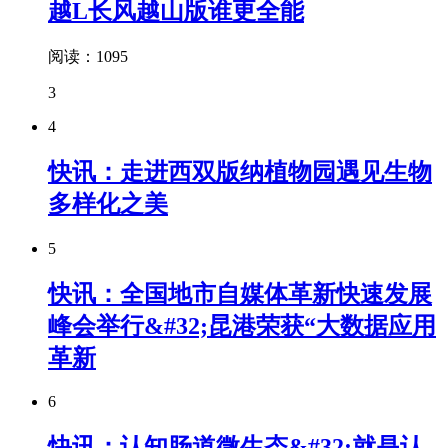
越L长风越山版谁更全能
阅读：1095
3
4
快讯：走进西双版纳植物园遇见生物
多样化之美
5
快讯：全国地市自媒体革新快速发展
峰会举行&#32;昆港荣获“大数据应用
革新
6
快讯：认知肠道微生态&#32;就是认