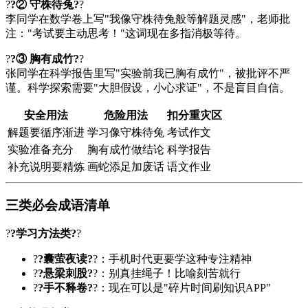
?
?② 守株待兔?
?
李同学在数学卷上写"我像守株待兔般等解题灵感"，老师批
注："考试要主动思考！"这词现在多指消极等待。
?
?③ 胸有成竹?
?
张同学在科学报告里写"实验前我已胸有成竹"，被批评不严
谨。科学探索需要"大胆假设，小心求证"，不是盲目自信。
安全用法
危险用法
扣分重灾区
解题要循序渐进
学习像守株待兔
考试作文
实验准备充分
胸有成竹做结论
科学报告
补充说明要精炼
画蛇添足加废话
语文作业
三类必会成语清单
?
?学习方法类?
?
?
?囊萤夜读?
?：手机时代更要学这种专注精神
?
?悬梁刺股?
?：别真挂绳子！比喻刻苦就行
?
?手不释卷?
?：现在可以是"碎片时间刷知识APP"