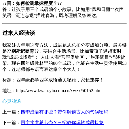
?
?问：如何检测掌握程度？?
?
答：让孩子用三个成语编个小故事。比如用"风和日丽""欢声
笑语""流连忘返"描述春游，既考理解又练表达。
过来人经验谈
我家娃去年用这套方法，成语题从总扣分变成加分项。最关键
是?
?别死记硬背?
?，要结合生活场景。比如带孩子逛超市时
玩"成语找找看"："人山人海"形容促销区，"琳琅满目"描述货
架。现在四年级教材里的80个成语，他能在生活中灵活使用53
个，连老师都夸语言表达像个小大人！
标题：四年级必学四字成语通关秘籍，家长速存！
地址：http://www.kwan-yin.com.cn/xwzx/50152.html
心灵鸡汤：
上一篇：
四季成语有哪些？带你解锁古人的气候密码
下一篇：
回字接龙总卡壳？三招教你玩转成语接龙