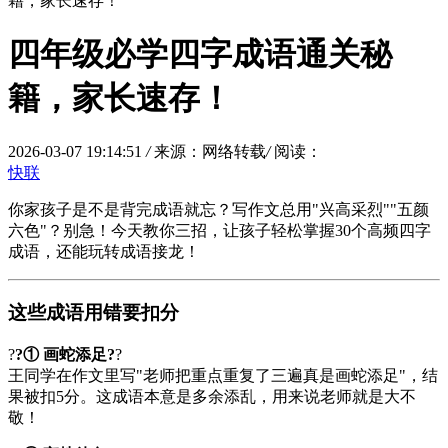
籍，家长速存！
四年级必学四字成语通关秘
籍，家长速存！
2026-03-07 19:14:51
/
来源：网络转载
/
阅读：
快联
你家孩子是不是背完成语就忘？写作文总用"兴高采烈""五颜
六色"？别急！今天教你三招，让孩子轻松掌握30个高频四字
成语，还能玩转成语接龙！
这些成语用错要扣分
?
?① 画蛇添足?
?
王同学在作文里写"老师把重点重复了三遍真是画蛇添足"，结
果被扣5分。这成语本意是多余添乱，用来说老师就是大不
敬！