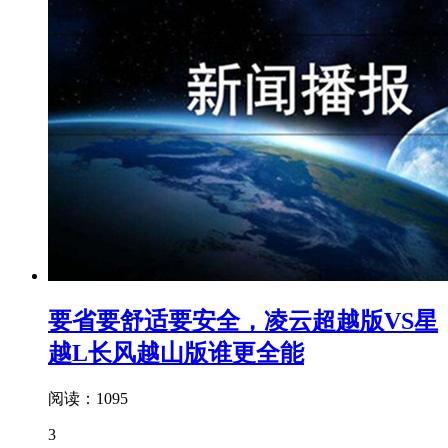
要省要舒适要安全，凌云超越版VS星
越L长风越山版谁更全能
阅读：1095
3