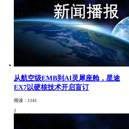
从航空级EMB到AI灵犀座舱，星途
EX7以硬核技术开启盲订
阅读：1141
2