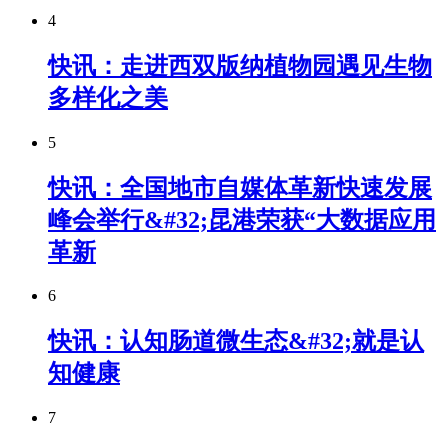
4
快讯：走进西双版纳植物园遇见生物
多样化之美
5
快讯：全国地市自媒体革新快速发展
峰会举行&#32;昆港荣获“大数据应用
革新
6
快讯：认知肠道微生态&#32;就是认
知健康
7