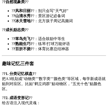
?
?自然现象类?
?
?
?风和日丽?
?：别只会写"天气好"
?
?山清水秀?
?：景区游记必备词
?
?冰天雪地?
?：北方孩子周记高频词
?
?成长励志类?
?
?
?笨鸟先飞?
?：适合鼓励中等生
?
?熟能生巧?
?：练琴/打球万能评语
?
?百折不挠?
?：体育比赛总结神器
趣味记忆三件套
?
?1. 分类记忆棋盘?
?
把A3纸划成"动物类""数字类""颜色类"等区域，每学新成语就
贴到对应区。比如"鹤立鸡群"贴动物区，"五光十色"贴颜色
区。
?
?2. 成语变形记?
?
给古语注入现代灵魂：