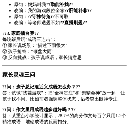
原句：妈妈叫我?
?勤能补拙?
?
改编：我的游戏段位全靠?
?肝能补非?
?
原句：?
?守株待兔?
?不可取
改编：等老师透题不如?
?直播刷题?
?
?
?3. 家庭擂台赛?
?
每晚饭后玩"成语三连击"：
① 家长说场景："描述下雨很大"
② 孩子抢答："倾盆大雨"
③ 反向挑战：孩子说成语，家长猜意思
家长灵魂三问
?
?问：孩子总记混近义成语怎么办？?
?
答：试试"找茬游戏"：把"全神贯注"和"聚精会神"放一起，让
孩子找不同。比如前者强调整体状态，后者突出眼神专注。
?
?问：作文里用成语越多越好吗？?
?
答：某重点小学统计显示，28.7%的高分作文每百字只用1-2个
精准成语，堆砌成语的反而扣分。