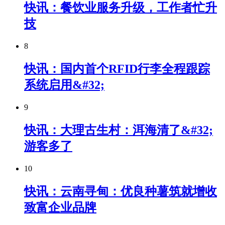
快讯：餐饮业服务升级，工作者忙升
技
8
快讯：国内首个RFID行李全程跟踪
系统启用&#32;
9
快讯：大理古生村：洱海清了&#32;
游客多了
10
快讯：云南寻甸：优良种薯筑就增收
致富企业品牌