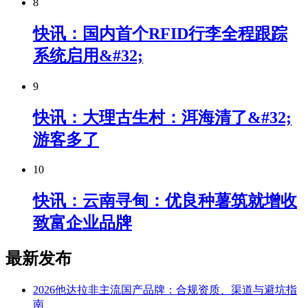
8
快讯：国内首个RFID行李全程跟踪
系统启用&#32;
9
快讯：大理古生村：洱海清了&#32;
游客多了
10
快讯：云南寻甸：优良种薯筑就增收
致富企业品牌
最新发布
2026他达拉非主流国产品牌：合规资质、渠道与避坑指
南