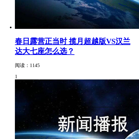
春日露营正当时 揽月超越版VS汉兰
达大七座怎么选？
阅读：1145
1