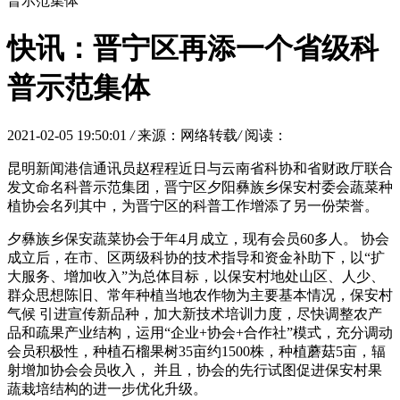
普示范集体
快讯：晋宁区再添一个省级科
普示范集体
2021-02-05 19:50:01
/
来源：网络转载
/
阅读：
昆明新闻港信通讯员赵程程近日与云南省科协和省财政厅联合
发文命名科普示范集团，晋宁区夕阳彝族乡保安村委会蔬菜种
植协会名列其中，为晋宁区的科普工作增添了另一份荣誉。
夕彝族乡保安蔬菜协会于年4月成立，现有会员60多人。 协会
成立后，在市、区两级科协的技术指导和资金补助下，以“扩
大服务、增加收入”为总体目标，以保安村地处山区、人少、
群众思想陈旧、常年种植当地农作物为主要基本情况，保安村
气候 引进宣传新品种，加大新技术培训力度，尽快调整农产
品和疏果产业结构，运用“企业+协会+合作社”模式，充分调动
会员积极性，种植石榴果树35亩约1500株，种植蘑菇5亩，辐
射增加协会会员收入， 并且，协会的先行试图促进保安村果
蔬栽培结构的进一步优化升级。