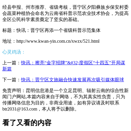
经县申报、州市推荐、省级考核，晋宁区夕阳彝族乡保安村委
会蔬菜种植协会命名为云南省科普示范农业技术协会，为提高
全区公民科学素质奠定了坚实的基础。
标题：快讯：晋宁区再添一个省级科普示范集体
地址：http://www.kwan-yin.com.cn/xwzx/521.html
心灵鸡汤：
上一篇：
快讯：擦亮“金字招牌”&#32;度假区“十四五”开局谋
新篇
下一篇：
快讯：晋宁区文旅融合快速发展再次吸引媒体眼球
免责声明：昆明信息港是一个立足昆明、辐射云南的综合性新
闻门户网站,本篇内容来自于网络，不为其真实性负责，只为
传播网络信息为目的，非商业用途，如有异议请及时联系
btr2031@163.com，本人将予以删除。
看了又看的内容