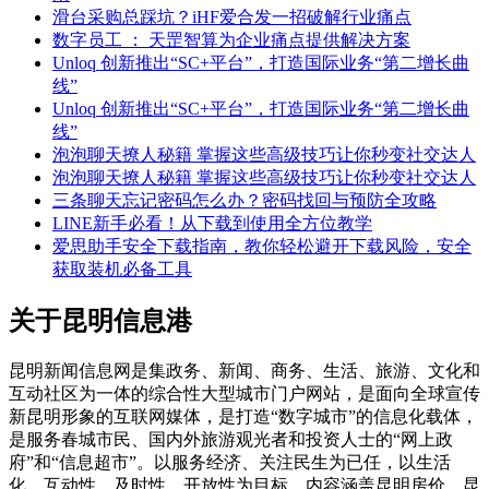
滑台采购总踩坑？iHF爱合发一招破解行业痛点
数字员工 ： 天罡智算为企业痛点提供解决方案
Unloq 创新推出“SC+平台”，打造国际业务“第二增长曲
线”
Unloq 创新推出“SC+平台”，打造国际业务“第二增长曲
线”
泡泡聊天撩人秘籍 掌握这些高级技巧让你秒变社交达人
泡泡聊天撩人秘籍 掌握这些高级技巧让你秒变社交达人
三条聊天忘记密码怎么办？密码找回与预防全攻略
LINE新手必看！从下载到使用全方位教学
爱思助手安全下载指南，教你轻松避开下载风险，安全
获取装机必备工具
关于昆明信息港
昆明新闻信息网是集政务、新闻、商务、生活、旅游、文化和
互动社区为一体的综合性大型城市门户网站，是面向全球宣传
新昆明形象的互联网媒体，是打造“数字城市”的信息化载体，
是服务春城市民、国内外旅游观光者和投资人士的“网上政
府”和“信息超市”。以服务经济、关注民生为已任，以生活
化、互动性、及时性、开放性为目标。内容涵盖昆明房价、昆