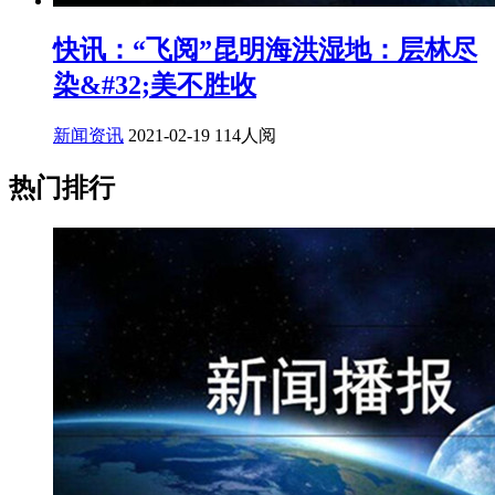
快讯：“飞阅”昆明海洪湿地：层林尽
染&#32;美不胜收
新闻资讯
2021-02-19
114人阅
热门排行