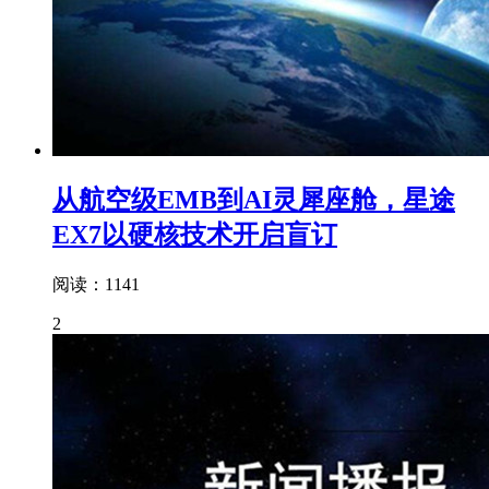
从航空级EMB到AI灵犀座舱，星途
EX7以硬核技术开启盲订
阅读：1141
2