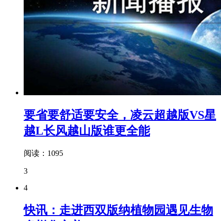
要省要舒适要安全，凌云超越版VS星
越L长风越山版谁更全能
阅读：1095
3
4
快讯：走进西双版纳植物园遇见生物