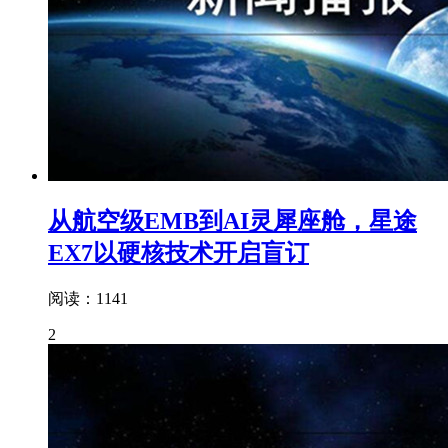
从航空级EMB到AI灵犀座舱，星途
EX7以硬核技术开启盲订
阅读：1141
2