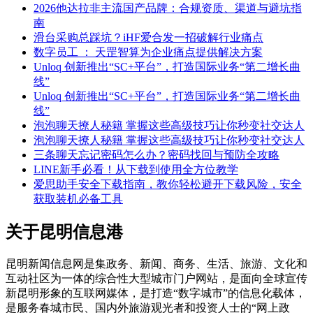
2026他达拉非主流国产品牌：合规资质、渠道与避坑指
南
滑台采购总踩坑？iHF爱合发一招破解行业痛点
数字员工 ： 天罡智算为企业痛点提供解决方案
Unloq 创新推出“SC+平台”，打造国际业务“第二增长曲
线”
Unloq 创新推出“SC+平台”，打造国际业务“第二增长曲
线”
泡泡聊天撩人秘籍 掌握这些高级技巧让你秒变社交达人
泡泡聊天撩人秘籍 掌握这些高级技巧让你秒变社交达人
三条聊天忘记密码怎么办？密码找回与预防全攻略
LINE新手必看！从下载到使用全方位教学
爱思助手安全下载指南，教你轻松避开下载风险，安全
获取装机必备工具
关于昆明信息港
昆明新闻信息网是集政务、新闻、商务、生活、旅游、文化和
互动社区为一体的综合性大型城市门户网站，是面向全球宣传
新昆明形象的互联网媒体，是打造“数字城市”的信息化载体，
是服务春城市民、国内外旅游观光者和投资人士的“网上政