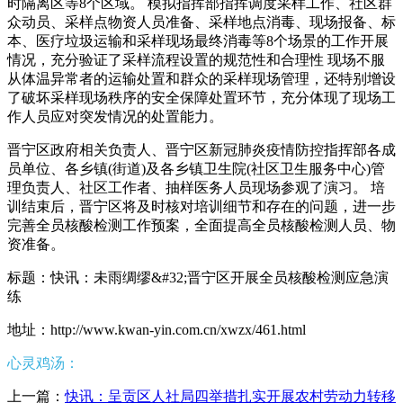
时隔离区等8个区域。 模拟指挥部指挥调度采样工作、社区群
众动员、采样点物资人员准备、采样地点消毒、现场报备、标
本、医疗垃圾运输和采样现场最终消毒等8个场景的工作开展
情况，充分验证了采样流程设置的规范性和合理性 现场不服
从体温异常者的运输处置和群众的采样现场管理，还特别增设
了破坏采样现场秩序的安全保障处置环节，充分体现了现场工
作人员应对突发情况的处置能力。
晋宁区政府相关负责人、晋宁区新冠肺炎疫情防控指挥部各成
员单位、各乡镇(街道)及各乡镇卫生院(社区卫生服务中心)管
理负责人、社区工作者、抽样医务人员现场参观了演习。 培
训结束后，晋宁区将及时核对培训细节和存在的问题，进一步
完善全员核酸检测工作预案，全面提高全员核酸检测人员、物
资准备。
标题：快讯：未雨绸缪&#32;晋宁区开展全员核酸检测应急演
练
地址：http://www.kwan-yin.com.cn/xwzx/461.html
心灵鸡汤：
上一篇：
快讯：呈贡区人社局四举措扎实开展农村劳动力转移