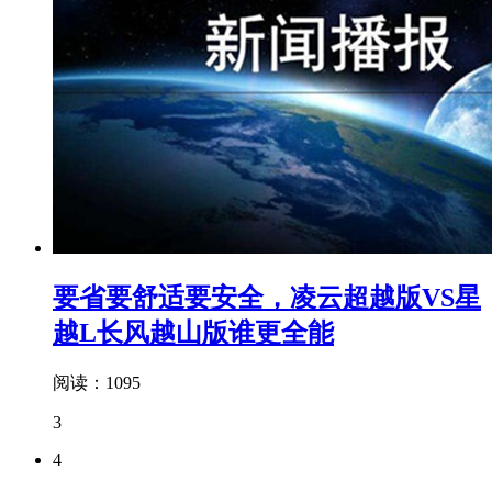
要省要舒适要安全，凌云超越版VS星
越L长风越山版谁更全能
阅读：1095
3
4