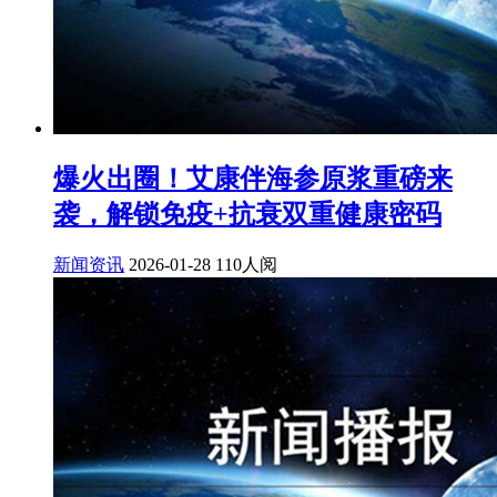
爆火出圈！艾康伴海参原浆重磅来
袭，解锁免疫+抗衰双重健康密码
新闻资讯
2026-01-28
110人阅