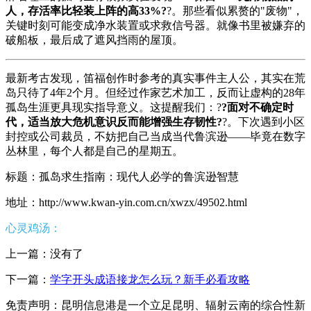
人，存活率比轻装上阵的高33%?
?。那些看似累赘的"废物"，
关键时刻可能变成净水装置或求救信号器。就像书里被嫌弃的
破船板，最后成了遮风挡雨的屋顶。
最新考古发现，笛福创作时参考的真实事件主人公，其实在荒
岛只待了4年2个月。但经过作家艺术加工，反而让虚构的28年
孤岛生涯更具现实指导意义。这提醒我们：?
?面对不确定时
代，适当放大危机意识反而能增强生存韧性?
?。下次遇到小区
封控或公司裁员，不妨把自己当成当代鲁滨逊——毕竟在数字
丛林里，每个人都是自己的星期五。
标题：孤岛求生指南：现代人必学的鲁滨逊智慧
地址：http://www.kwan-yin.com.cn/xwzx/49502.html
心灵鸡汤：
上一篇：没有了
下一篇：
学字开头成语接龙怎么玩？新手必看攻略
免责声明：昆明信息港是一个立足昆明、辐射云南的综合性新