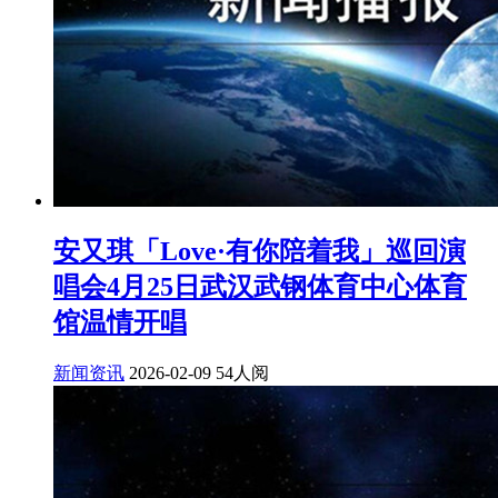
安又琪「Love·有你陪着我」巡回演
唱会4月25日武汉武钢体育中心体育
馆温情开唱
新闻资讯
2026-02-09
54人阅