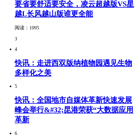
要省要舒适要安全，凌云超越版VS星
越L长风越山版谁更全能
阅读：1095
3
4
快讯：走进西双版纳植物园遇见生物
多样化之美
5
快讯：全国地市自媒体革新快速发展
峰会举行&#32;昆港荣获“大数据应用
革新
6