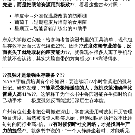
先进，而是把眼前资源用到极致?
?。看看这些古今对照：
羊皮伞→外卖保温袋改装的防雨棚
葡萄干→过期燕麦片培育的食用菌
星期五→智能音箱训练出的AI助手
东京大学做过实验：给参与者鲁滨逊书里的工具清单，现代组
生存效率反而比古代组低23%。因为?
?过度依赖专业装备，反
而丧失了就地取材的应变能力?
?。就像现在很多人离了手机导
航就不会认路，其实大脑自带的方向感比GPS靠谱得多。
?
?孤独才是最强生存装备？?
?
NASA宇航员培训有个冷知识：要连续听72小时鲁滨逊的孤岛
日记。研究发现，?
?能承受极端孤独的人，危机决策准确率比
普通人高41%?
?。这解释了为什么书中鲁滨逊能在生病时给自
己动手术——极度孤独反而能激活深层生存本能。
广州有位创业者把公司搬进深山，学鲁滨逊用树皮刻日历管理
项目进度。虽然被投资人嘲笑原始，但他团队的执行效率比用
钉钉的同行业高3倍。?
?有时候切断社交网络，才是找回生产
力的捷径?
?。就像书中说的："一个人静静坐着时，才能听见