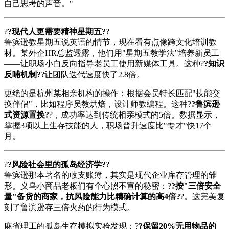
自己思考的声音。"
?
?现代人更需要精神星期五?
?
鲁滨逊教星期五说英语的情节，现在看有点像跨文化培训教
材。某外企HR总监透露，他们用"星期五教学法"培养新员工
——让职场小白反向指导老员工使用新媒体工具。这种?
?知识
反哺机制?
?让团队迭代速度快了2.8倍。
更绝的是杭州某相亲机构的操作：根据会员特长匹配"技能交
换伴侣"，比如程序员教烘焙，设计师教编程。这种?
?鲁滨逊
式资源置换?
?，成功率达到传统相亲模式的5倍。数据显示，
掌握3项以上生存技能的人，职场晋升速度比"专才"快17个
月。
?
?风险社会里的孤岛经济学?
?
鲁滨逊那本著名的收支账簿，其实是现代企业库存管理的雏
形。义乌小商品老板们有个心照不宣的秘密：?
?按"三倍安全
量"备货的商家，抗风险能力比精确计算的高4倍?
?。这完美复
刻了鲁滨逊存三倍火药的行为模式。
麻省理工的孤岛生存模拟实验发现：?
?保留20%无用物品的