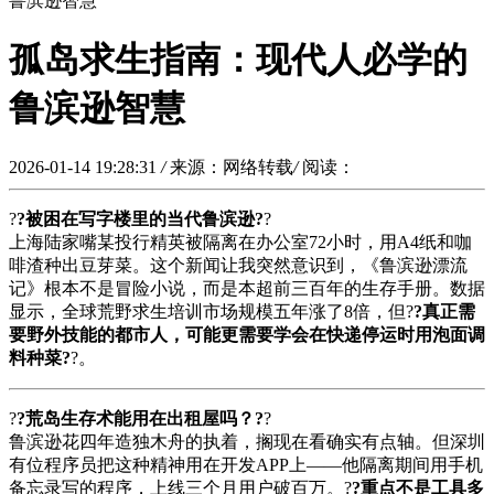
鲁滨逊智慧
孤岛求生指南：现代人必学的
鲁滨逊智慧
2026-01-14 19:28:31
/
来源：网络转载
/
阅读：
?
?被困在写字楼里的当代鲁滨逊?
?
上海陆家嘴某投行精英被隔离在办公室72小时，用A4纸和咖
啡渣种出豆芽菜。这个新闻让我突然意识到，《鲁滨逊漂流
记》根本不是冒险小说，而是本超前三百年的生存手册。数据
显示，全球荒野求生培训市场规模五年涨了8倍，但?
?真正需
要野外技能的都市人，可能更需要学会在快递停运时用泡面调
料种菜?
?。
?
?荒岛生存术能用在出租屋吗？?
?
鲁滨逊花四年造独木舟的执着，搁现在看确实有点轴。但深圳
有位程序员把这种精神用在开发APP上——他隔离期间用手机
备忘录写的程序，上线三个月用户破百万。?
?重点不是工具多