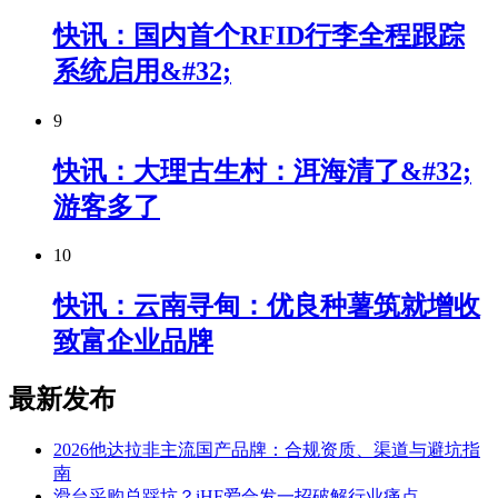
快讯：国内首个RFID行李全程跟踪
系统启用&#32;
9
快讯：大理古生村：洱海清了&#32;
游客多了
10
快讯：云南寻甸：优良种薯筑就增收
致富企业品牌
最新发布
2026他达拉非主流国产品牌：合规资质、渠道与避坑指
南
滑台采购总踩坑？iHF爱合发一招破解行业痛点