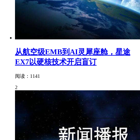
从航空级EMB到AI灵犀座舱，星途
EX7以硬核技术开启盲订
阅读：1141
2