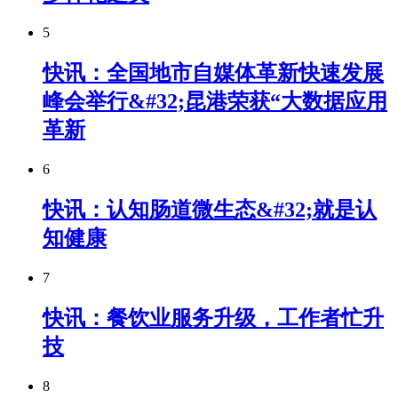
5
快讯：全国地市自媒体革新快速发展
峰会举行&#32;昆港荣获“大数据应用
革新
6
快讯：认知肠道微生态&#32;就是认
知健康
7
快讯：餐饮业服务升级，工作者忙升
技
8