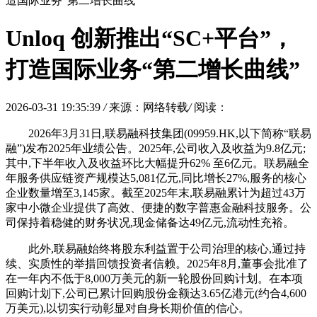
造国际业务“第二增长曲线”
Unloq 创新推出“SC+平台”，
打造国际业务“第二增长曲线”
2026-03-31 19:35:39
/
来源：网络转载
/
阅读：
2026年3月31日,联易融科技集团(09959.HK,以下简称“联易
融”)发布2025年业绩公告。2025年,公司收入及收益为9.8亿元;
其中,下半年收入及收益环比大幅提升62% 至6亿元。联易融全
年服务供应链资产规模达5,081亿元,同比增长27%,服务的核心
企业数量增至3,145家。截至2025年末,联易融累计为超过43万
家中小微企业提供了高效、便捷的数字普惠金融科技服务。公
司保持着稳健的财务状况,现金储备达49亿元,流动性充裕。
此外,联易融始终将股东利益置于公司治理的核心,通过持
续、实质性的举措回馈投资者信赖。2025年8月,董事会批准了
在一年内不低于8,000万美元的新一轮股份回购计划。在本项
回购计划下,公司已累计回购股份金额达3.65亿港元(约合4,600
万美元),以切实行动彰显对自身长期价值的信心。