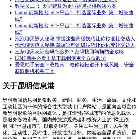
数字员工 ： 天罡智算为企业痛点提供解决方案
Unloq 创新推出“SC+平台”，打造国际业务“第二增长曲
线”
Unloq 创新推出“SC+平台”，打造国际业务“第二增长曲
线”
泡泡聊天撩人秘籍 掌握这些高级技巧让你秒变社交达人
泡泡聊天撩人秘籍 掌握这些高级技巧让你秒变社交达人
三条聊天忘记密码怎么办？密码找回与预防全攻略
LINE新手必看！从下载到使用全方位教学
爱思助手安全下载指南，教你轻松避开下载风险，安全
获取装机必备工具
关于昆明信息港
昆明新闻信息网是集政务、新闻、商务、生活、旅游、文化和
互动社区为一体的综合性大型城市门户网站，是面向全球宣传
新昆明形象的互联网媒体，是打造“数字城市”的信息化载体，
是服务春城市民、国内外旅游观光者和投资人士的“网上政
府”和“信息超市”。以服务经济、关注民生为已任，以生活
化、互动性、及时性、开放性为目标。内容涵盖昆明房价、昆