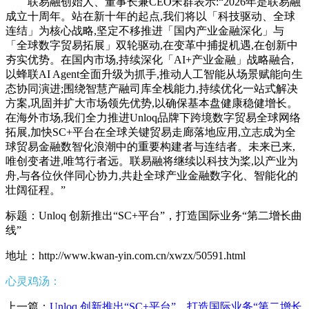
联易融创始人、董事长兼CEO宋群表示:“2026年是联易融
成立十周年。站在新十年的起点,我们将以「科技驱动、全球
连结」为核心战略,坚定不移推进「国内产业金融深化」与
「全球数字贸易拓展」双轮驱动,在变革中捕捉机遇,在创新中
夯实优势。在国内市场,持续深化「AI+产业金融」战略融合,
以蜂联AI Agent全面升级为抓手,推动人工智能从场景赋能向生
态协同演进;围绕智慧产融司库全栈能力,持续优化一站式解决
方案,巩固并扩大市场领先优势,以确保基本盘健康稳健增长。
在海外市场,我们全力推进Unloq品牌下跨境数字贸易全球网络
拓展,加快SC+平台在全球关键贸易走廊落地应用,立志成为全
球贸易金融数智化浪潮中的重要构建者与连结者。未来已来,
唯创变者进,唯笃行者远。联易融将继续以科技为桨,以产业为
舟,与各位伙伴同心协力,共赴全球产业金融数字化、智能化的
壮阔征程。”
标题：Unloq 创新推出“SC+平台”，打造国际业务“第二增长曲
线”
地址：http://www.kwan-yin.com.cn/xwzx/50591.html
心灵鸡汤：
上一篇：
Unloq 创新推出“SC+平台”，打造国际业务“第二增长