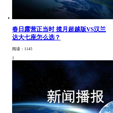
春日露营正当时 揽月超越版VS汉兰
达大七座怎么选？
阅读：1145
1