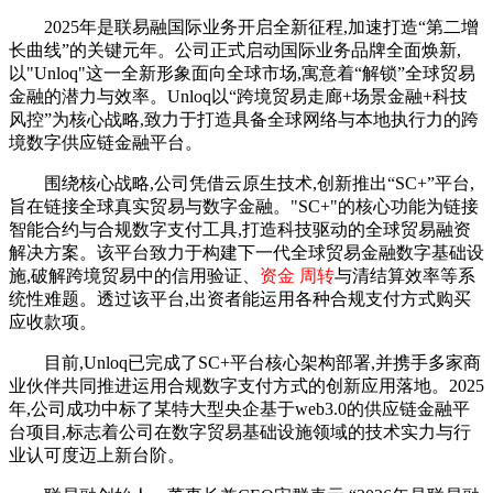
2025年是联易融国际业务开启全新征程,加速打造“第二增
长曲线”的关键元年。公司正式启动国际业务品牌全面焕新,
以"Unloq"这一全新形象面向全球市场,寓意着“解锁”全球贸易
金融的潜力与效率。Unloq以“跨境贸易走廊+场景金融+科技
风控”为核心战略,致力于打造具备全球网络与本地执行力的跨
境数字供应链金融平台。
围绕核心战略,公司凭借云原生技术,创新推出“SC+”平台,
旨在链接全球真实贸易与数字金融。"SC+"的核心功能为链接
智能合约与合规数字支付工具,打造科技驱动的全球贸易融资
解决方案。该平台致力于构建下一代全球贸易金融数字基础设
施,破解跨境贸易中的信用验证、
资金 周转
与清结算效率等系
统性难题。透过该平台,出资者能运用各种合规支付方式购买
应收款项。
目前,Unloq已完成了SC+平台核心架构部署,并携手多家商
业伙伴共同推进运用合规数字支付方式的创新应用落地。2025
年,公司成功中标了某特大型央企基于web3.0的供应链金融平
台项目,标志着公司在数字贸易基础设施领域的技术实力与行
业认可度迈上新台阶。