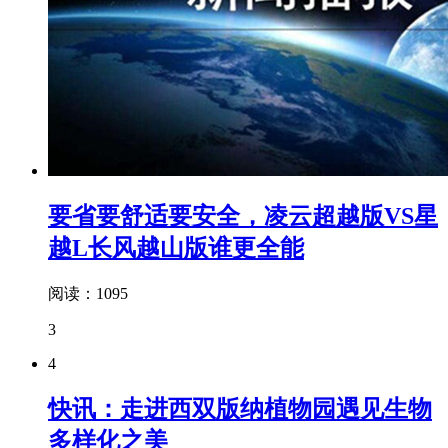
要省要舒适要安全，凌云超越版VS星
越L长风越山版谁更全能
阅读：1095
3
4
快讯：走进西双版纳植物园遇见生物
多样化之美