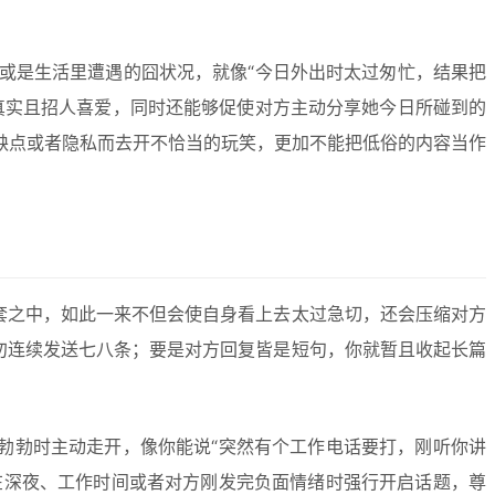
或是生活里遭遇的囧状况，就像“今日外出时太过匆忙，结果把
真实且招人喜爱，同时还能够促使对方主动分享她今日所碰到的
缺点或者隐私而去开不恰当的玩笑，更加不能把低俗的内容当作
套之中，如此一来不但会使自身看上去太过急切，还会压缩对方
勿连续发送七八条；要是对方回复皆是短句，你就暂且收起长篇
勃勃时主动走开，像你能说“突然有个工作电话要打，刚听你讲
在深夜、工作时间或者对方刚发完负面情绪时强行开启话题，尊