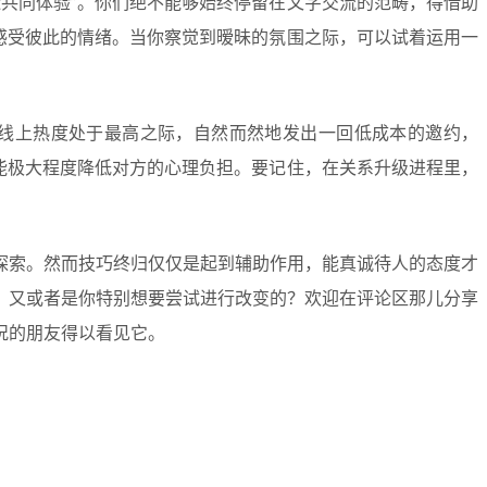
造共同体验”。你们绝不能够始终停留在文字交流的范畴，得借助
感受彼此的情绪。当你察觉到暧昧的氛围之际，可以试着运用一
线上热度处于最高之际，自然而然地发出一回低成本的邀约，
能极大程度降低对方的心理负担。要记住，在关系升级进程里，
探索。然而技巧终归仅仅是起到辅助作用，能真诚待人的态度才
，又或者是你特别想要尝试进行改变的？欢迎在评论区那儿分享
况的朋友得以看见它。