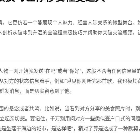
具，它更仿若一个能展现个人魅力、经营人际关系的微型舞台。
入剖析从破冰到升温的全流程高级技巧并帮助你突破交流瓶颈，
物一刚开始就发送“在吗”或者“你好”，这般不含有任何信息
从对方的状态信息着手，例如“瞅见你刚听完那首歌，我也极其喜
在群发消息，而是切实留意到了他。
围的悬念或者共鸣。比如说，当看到对方分享的美食照片时，别去
建立起亲切感。要记住，千万别用问对方一些类似查户口式的问题
该是坐落于海边的城市，是这样吧”，猜对了算是达成了一种默