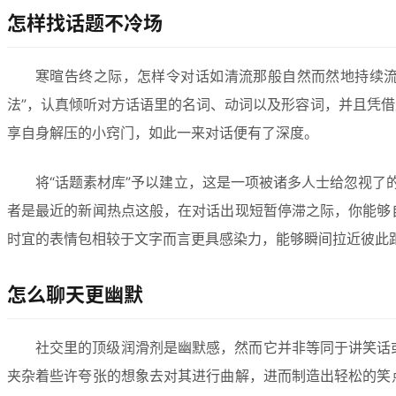
怎样找话题不冷场
寒暄告终之际，怎样令对话如清流那般自然而然地持续流
法”，认真倾听对方话语里的名词、动词以及形容词，并且凭借
享自身解压的小窍门，如此一来对话便有了深度。
将“话题素材库”予以建立，这是一项被诸多人士给忽视
者是最近的新闻热点这般，在对话出现短暂停滞之际，你能够自
时宜的表情包相较于文字而言更具感染力，能够瞬间拉近彼此
怎么聊天更幽默
社交里的顶级润滑剂是幽默感，然而它并非等同于讲笑话或
夹杂着些许夸张的想象去对其进行曲解，进而制造出轻松的笑点