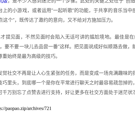
机版
，是不少人感到迷茫的一个步骤。此处的关键之处在于“创
台上的小游戏，或者运用“一起听歌”的功能，于共享的音乐当中
你点这个”，既传达了邀约的意向，又不给对方施加压力。
尽才提见面，不然见面时会陷入无话可讲的尴尬境地。最佳是在
错，要不要一块儿去品尝一番”这样。把见面说成好似顺路去做，
尊重始终是最为高级的技巧。
发觉社交不再是让人心生紧张的任务，而是变成一场充满趣味的
技巧里头，到底哪一个是你在平常进行聊天之时最容易疏忽掉的
可千万别忘了点赞去进行支持，好让更多在社交方面处于迷茫状
zip/archives/721