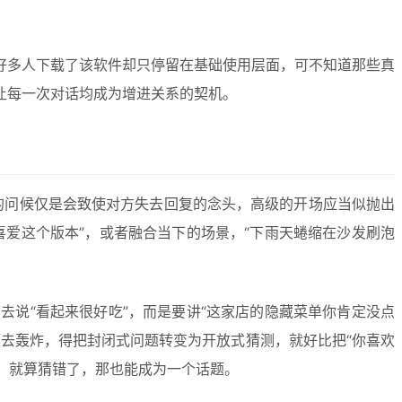
好多人下载了该软件却只停留在基础使用层面，可不知道那些真
让每一次对话均成为增进关系的契机。
量的问候仅是会致使对方失去回复的念头，高级的开场应当似抛出
爱这个版本”，或者融合当下的场景，“下雨天蜷缩在沙发刷泡
说“看起来很好吃”，而是要讲“这家店的隐藏菜单你肯定没点
去轰炸，得把封闭式问题转变为开放式猜测，就好比把“你喜欢
契，就算猜错了，那也能成为一个话题。