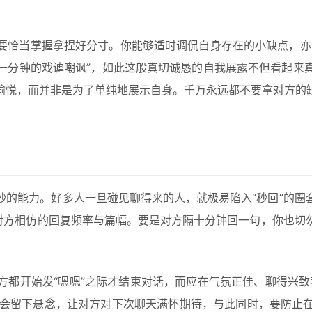
。
要恰当掌握拿捏好分寸。你能够适时调侃自身存在的小缺点，亦
一分钟的戏谑嘲讽”，如此这般真切诚恳的自我展露不但看起来
愉悦，而并非是为了单纯地展示自身。千万永远都不要拿对方的
妙的能力。好多人一旦碰见聊得来的人，就极易陷入“秒回”的圈
跟对方相仿的回复频率与篇幅。要是对方隔十分钟回一句，你也切
。
方都开始发“嗯嗯”之际才结束对话，而应在气氛正佳、聊得兴致
下”会留下悬念，让对方对下次聊天满怀期待，与此同时，要防止