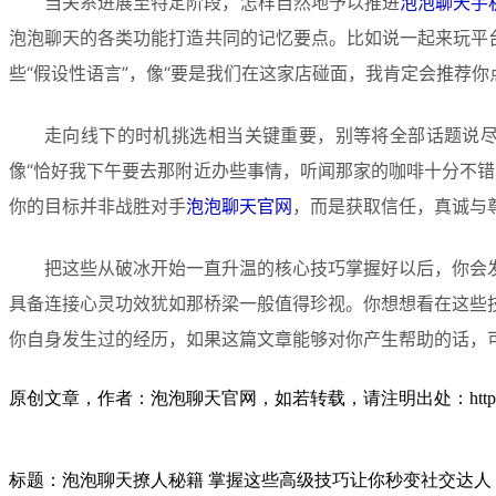
当关系进展至特定阶段，怎样自然地予以推进
泡泡聊天手
泡泡聊天的各类功能打造共同的记忆要点。比如说一起来玩平
些“假设性语言”，像“要是我们在这家店碰面，我肯定会推荐
走向线下的时机挑选相当关键重要，别等将全部话题说
像“恰好我下午要去那附近办些事情，听闻那家的咖啡十分不
你的目标并非战胜对手
泡泡聊天官网
，而是获取信任，真诚与
把这些从破冰开始一直升温的核心技巧掌握好以后，你会
具备连接心灵功效犹如那桥梁一般值得珍视。你想想看在这些
你自身发生过的经历，如果这篇文章能够对你产生帮助的话，
原创文章，作者：泡泡聊天官网，如若转载，请注明出处：https://paopao.
标题：泡泡聊天撩人秘籍 掌握这些高级技巧让你秒变社交达人