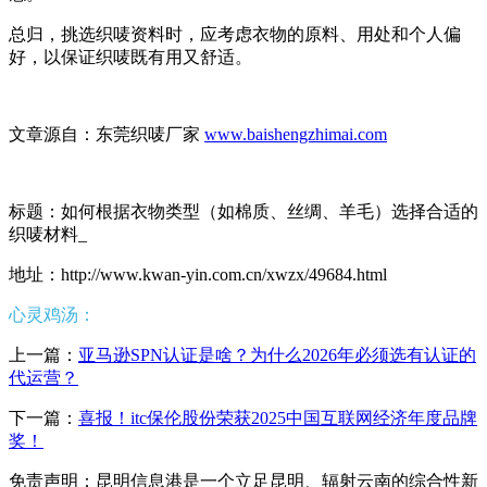
总归，挑选织唛资料时，应考虑衣物的原料、用处和个人偏
好，以保证织唛既有用又舒适。
文章源自：东莞织唛厂家
www.baishengzhimai.com
标题：如何根据衣物类型（如棉质、丝绸、羊毛）选择合适的
织唛材料_
地址：http://www.kwan-yin.com.cn/xwzx/49684.html
心灵鸡汤：
上一篇：
亚马逊SPN认证是啥？为什么2026年必须选有认证的
代运营？
下一篇：
喜报！itc保伦股份荣获2025中国互联网经济年度品牌
奖！
免责声明：昆明信息港是一个立足昆明、辐射云南的综合性新