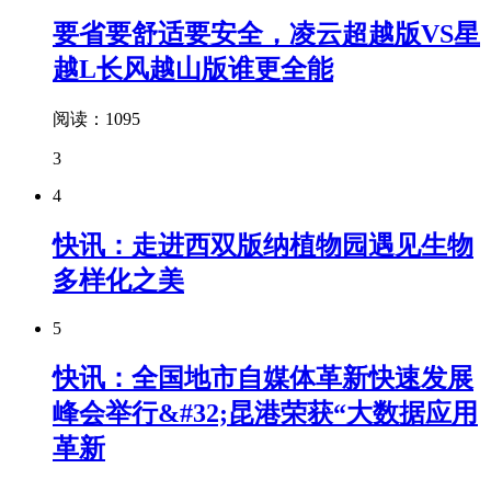
要省要舒适要安全，凌云超越版VS星
越L长风越山版谁更全能
阅读：1095
3
4
快讯：走进西双版纳植物园遇见生物
多样化之美
5
快讯：全国地市自媒体革新快速发展
峰会举行&#32;昆港荣获“大数据应用
革新