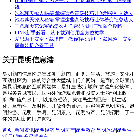
Unloq 创新推出“SC+平台”，打造国际业务“第二增长曲
线”
泡泡聊天撩人秘籍 掌握这些高级技巧让你秒变社交达人
泡泡聊天撩人秘籍 掌握这些高级技巧让你秒变社交达人
三条聊天忘记密码怎么办？密码找回与预防全攻略
LINE新手必看！从下载到使用全方位教学
爱思助手安全下载指南，教你轻松避开下载风险，安全
获取装机必备工具
关于昆明信息港
昆明新闻信息网是集政务、新闻、商务、生活、旅游、文化和
互动社区为一体的综合性大型城市门户网站，是面向全球宣传
新昆明形象的互联网媒体，是打造“数字城市”的信息化载体，
是服务春城市民、国内外旅游观光者和投资人士的“网上政
府”和“信息超市”。以服务经济、关注民生为已任，以生活
化、互动性、及时性、开放性为目标。内容涵盖昆明房价、昆
明旅游、昆明二手房、昆明景点、昆明特产、昆明招聘、于一
体的昆明新闻门户网站。
首页
|
新闻资讯
|
昆明经济
|
昆明房产
|
昆明教育
|
昆明旅游
|
昆明生
活
|
昆明娱乐
|
昆明汽车