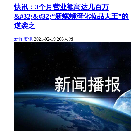
快讯：3个月营业额高达几百万
&#32;&#32;“新螺蛳湾化妆品大王”的
逆袭之
新闻资讯
2021-02-19
206人阅