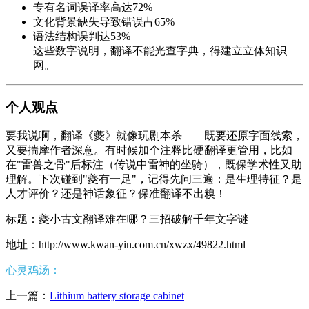
专有名词误译率高达72%
文化背景缺失导致错误占65%
语法结构误判达53%
这些数字说明，翻译不能光查字典，得建立立体知识
网。
个人观点
要我说啊，翻译《夔》就像玩剧本杀——既要还原字面线索，
又要揣摩作者深意。有时候加个注释比硬翻译更管用，比如
在"雷兽之骨"后标注（传说中雷神的坐骑），既保学术性又助
理解。下次碰到"夔有一足"，记得先问三遍：是生理特征？是
人才评价？还是神话象征？保准翻译不出糗！
标题：夔小古文翻译难在哪？三招破解千年文字谜
地址：http://www.kwan-yin.com.cn/xwzx/49822.html
心灵鸡汤：
上一篇：
Lithium battery storage cabinet