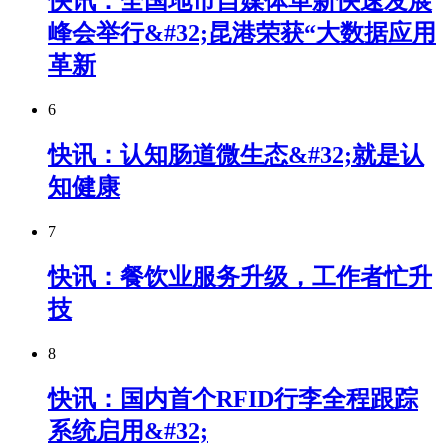
快讯：全国地市自媒体革新快速发展
峰会举行&#32;昆港荣获“大数据应用
革新
6
快讯：认知肠道微生态&#32;就是认
知健康
7
快讯：餐饮业服务升级，工作者忙升
技
8
快讯：国内首个RFID行李全程跟踪
系统启用&#32;