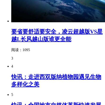
要省要舒适要安全，凌云超越版VS星
越L长风越山版谁更全能
阅读：1095
3
4
快讯：走进西双版纳植物园遇见生物
多样化之美
5