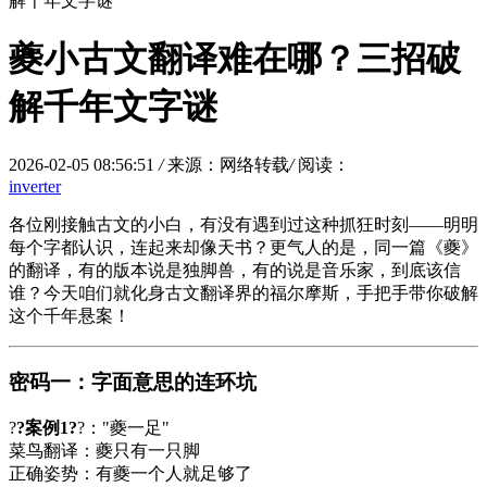
解千年文字谜
夔小古文翻译难在哪？三招破
解千年文字谜
2026-02-05 08:56:51
/
来源：网络转载
/
阅读：
inverter
各位刚接触古文的小白，有没有遇到过这种抓狂时刻——明明
每个字都认识，连起来却像天书？更气人的是，同一篇《
夔
》
的翻译，有的版本说是独脚兽，有的说是音乐家，到底该信
谁？今天咱们就化身古文翻译界的福尔摩斯，手把手带你破解
这个千年悬案！
密码一：字面意思的连环坑
?
?案例1?
?："夔一足"
菜鸟翻译：夔只有一只脚
正确姿势：有夔一个人就足够了