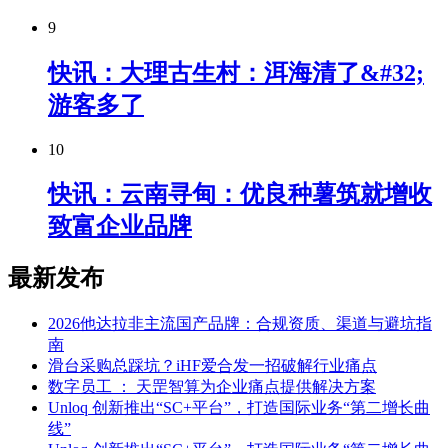
9
快讯：大理古生村：洱海清了&#32;
游客多了
10
快讯：云南寻甸：优良种薯筑就增收
致富企业品牌
最新发布
2026他达拉非主流国产品牌：合规资质、渠道与避坑指
南
滑台采购总踩坑？iHF爱合发一招破解行业痛点
数字员工 ： 天罡智算为企业痛点提供解决方案
Unloq 创新推出“SC+平台”，打造国际业务“第二增长曲
线”