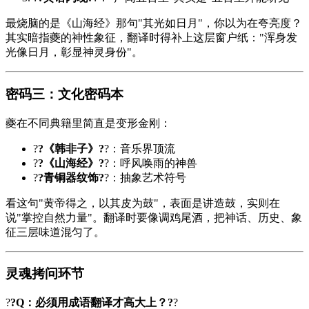
最烧脑的是《
山海经
》那句"其光如日月"，你以为在夸亮度？
其实暗指夔的神性象征，翻译时得补上这层窗户纸："浑身发
光像日月，彰显神灵身份"。
密码三：文化密码本
夔在不同典籍里简直是变形金刚：
?
?《韩非子》?
?：音乐界顶流
?
?《山海经》?
?：呼风唤雨的神兽
?
?青铜器纹饰?
?：抽象艺术符号
看这句"黄帝得之，以其皮为鼓"，表面是讲造鼓，实则在
说"掌控自然力量"。翻译时要像调鸡尾酒，把神话、历史、象
征三层味道混匀了。
灵魂拷问环节
?
?Q：必须用成语翻译才高大上？?
?