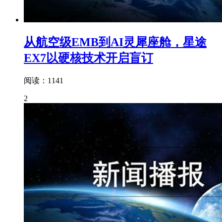
从航空级EMB到AI灵犀座舱，星途
EX7以硬核技术开启盲订
阅读：1141
2