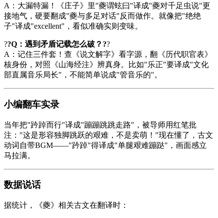
A：大漏特漏！《
庄子
》里"夔谓蚿曰"译成"夔对千足虫说"更
接地气，硬要翻成"夔与多足对话"反而做作。就像把"绝绝
子"译成"excellent"，看似准确实则变味。
?
?Q：遇到矛盾记载怎么破？?
?
A：记住三件套！查《
说文解字
》看字源，翻《历代职官表》
核身份，对照《
山海经注
》辨真身。比如"乐正"要译成"文化
部直属音乐局长"，不能简单说成"管音乐的"。
小编翻车实录
当年把"趻踔而行"译成"蹦蹦跳跳走路"，被导师用红笔批
注："这是形容独脚跳跃的艰难，不是卖萌！"现在懂了，古文
动词自带BGM——"趻踔"得译成"单腿艰难蹦跶"，画面感立
马拉满。
数据说话
据统计，《夔》相关古文在翻译时：