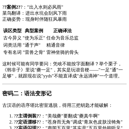
?
?案例2?
?："出入水则必风雨"
菜鸟翻译：进出水坑会刮风下雨
正确姿势：现身时伴随狂风暴雨
误区类型
典型案例
正确译法
古今异义
"使为乐正"
任命为音乐总监
词类活用
"通于声"
精通音律
专有名词
"雷兽之骨"
雷神坐骑的骨头
这时候可能有同学要问：凭啥不能按字面翻译？举个栗子，
《
韩非子
》里说"夔一足"，其实是玩谐音梗——"一足"通"一
足够"，就跟现在说"yyds"不能直译成"永远滴神"一个道理。
密码二：语法变形记
古汉语的语序堪比密室逃脱，得用三把钥匙才能破解：
?
?主谓倒装?
?："美哉夔"要翻成"夔真牛啊"
?
?定语漂移?
?："苍身而无角"调成"青灰色皮肤没犄角"
?
?宾语闪现?
?："声闻五百里"其实是"五百里外能听见"