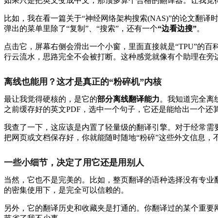
如果只是把英文变成中文，那顶多算个合格的翻译器。让我觉得
比如，我在看一篇关于“神经网络架构搜索(NAS)”的论文翻译
弹出的菜单里除了“复制”、“搜索”，还有一个
“边看边搜”
。
点击它，屏幕右侧会滑出一个小窗，里面直接就是“TPU”的
行云流水，思路完全不会被打断。这种感觉就像有个助理在旁
离线也能用？这才是真正的“粉碎机”内核
最让我觉得硬核的，是它的
部分离线翻译能力
。我知道完全离
之前缓存好的英文PDF，选中一个句子，它还是能给出一个还
我查了一下，这应该是内置了轻量级的翻译引擎。对于经常需
把网页或文档保存好，你就能随时随地“粉碎”这些外文信息，
一些小细节，决定了用它还是用别人
当然，它也不是完美的。比如，整页翻译的语种选择没有专业
的密集使用下，是完全可以信赖的。
另外，它的翻译历史和收藏夹是打通的。你翻译过的某个重要