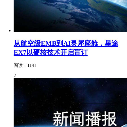
从航空级EMB到AI灵犀座舱，星途
EX7以硬核技术开启盲订
阅读：1141
2