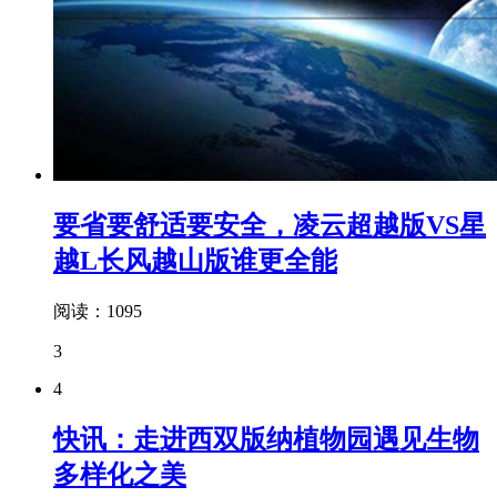
要省要舒适要安全，凌云超越版VS星
越L长风越山版谁更全能
阅读：1095
3
4
快讯：走进西双版纳植物园遇见生物
多样化之美