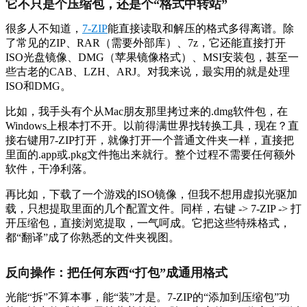
它不只是个压缩包，还是个“格式中转站”
很多人不知道，
7-ZIP
能直接读取和解压的格式多得离谱。除
了常见的ZIP、RAR（需要外部库）、7z，它还能直接打开
ISO光盘镜像、DMG（苹果镜像格式）、MSI安装包，甚至一
些古老的CAB、LZH、ARJ。对我来说，最实用的就是处理
ISO和DMG。
比如，我手头有个从Mac朋友那里拷过来的.dmg软件包，在
Windows上根本打不开。以前得满世界找转换工具，现在？直
接右键用7-ZIP打开，就像打开一个普通文件夹一样，直接把
里面的.app或.pkg文件拖出来就行。整个过程不需要任何额外
软件，干净利落。
再比如，下载了一个游戏的ISO镜像，但我不想用虚拟光驱加
载，只想提取里面的几个配置文件。同样，右键 -> 7-ZIP -> 打
开压缩包，直接浏览提取，一气呵成。它把这些特殊格式，
都“翻译”成了你熟悉的文件夹视图。
反向操作：把任何东西“打包”成通用格式
光能“拆”不算本事，能“装”才是。7-ZIP的“添加到压缩包”功