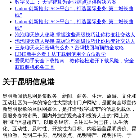
数字员工 ： 天罡智算为企业痛点提供解决方案
Unloq 创新推出“SC+平台”，打造国际业务“第二增长曲
线”
Unloq 创新推出“SC+平台”，打造国际业务“第二增长曲
线”
泡泡聊天撩人秘籍 掌握这些高级技巧让你秒变社交达人
泡泡聊天撩人秘籍 掌握这些高级技巧让你秒变社交达人
三条聊天忘记密码怎么办？密码找回与预防全攻略
LINE新手必看！从下载到使用全方位教学
爱思助手安全下载指南，教你轻松避开下载风险，安全
获取装机必备工具
关于昆明信息港
昆明新闻信息网是集政务、新闻、商务、生活、旅游、文化和
互动社区为一体的综合性大型城市门户网站，是面向全球宣传
新昆明形象的互联网媒体，是打造“数字城市”的信息化载体，
是服务春城市民、国内外旅游观光者和投资人士的“网上政
府”和“信息超市”。以服务经济、关注民生为已任，以生活
化、互动性、及时性、开放性为目标。内容涵盖昆明房价、昆
明旅游、昆明二手房、昆明景点、昆明特产、昆明招聘、于一