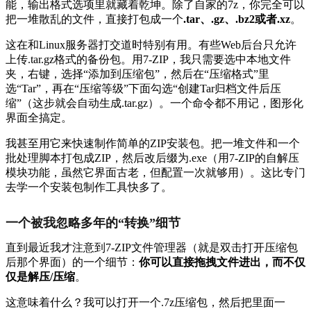
能，输出格式选项里就藏着乾坤。除了自家的7z，你完全可以
把一堆散乱的文件，直接打包成一个
.tar、.gz、.bz2或者.xz
。
这在和Linux服务器打交道时特别有用。有些Web后台只允许
上传.tar.gz格式的备份包。用7-ZIP，我只需要选中本地文件
夹，右键，选择“添加到压缩包”，然后在“压缩格式”里
选“Tar”，再在“压缩等级”下面勾选“创建Tar归档文件后压
缩”（这步就会自动生成.tar.gz）。一个命令都不用记，图形化
界面全搞定。
我甚至用它来快速制作简单的ZIP安装包。把一堆文件和一个
批处理脚本打包成ZIP，然后改后缀为.exe（用7-ZIP的自解压
模块功能，虽然它界面古老，但配置一次就够用）。这比专门
去学一个安装包制作工具快多了。
一个被我忽略多年的“转换”细节
直到最近我才注意到7-ZIP文件管理器（就是双击打开压缩包
后那个界面）的一个细节：
你可以直接拖拽文件进出，而不仅
仅是解压/压缩
。
这意味着什么？我可以打开一个.7z压缩包，然后把里面一