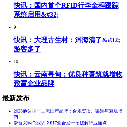
快讯：国内首个RFID行李全程跟踪
系统启用&#32;
9
快讯：大理古生村：洱海清了&#32;
游客多了
10
快讯：云南寻甸：优良种薯筑就增收
致富企业品牌
最新发布
2026他达拉非主流国产品牌：合规资质、渠道与避坑指
南
滑台采购总踩坑？iHF爱合发一招破解行业痛点