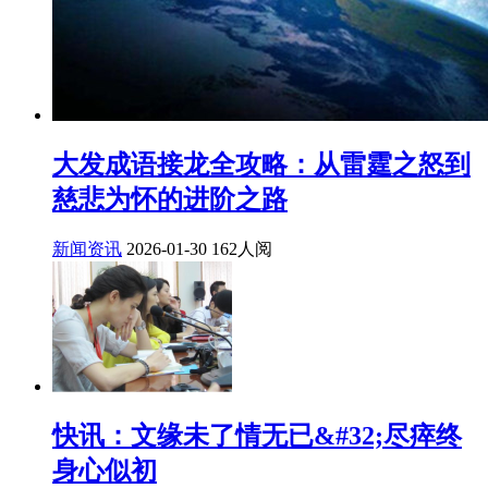
大发成语接龙全攻略：从雷霆之怒到
慈悲为怀的进阶之路
新闻资讯
2026-01-30
162人阅
快讯：文缘未了情无已&#32;尽瘁终
身心似初