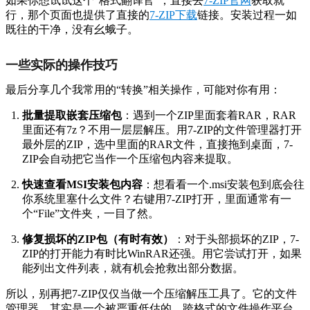
如果你想试试这个“格式翻译官”，直接去
7-ZIP官网
获取就
行，那个页面也提供了直接的
7-ZIP下载
链接。安装过程一如
既往的干净，没有幺蛾子。
一些实际的操作技巧
最后分享几个我常用的“转换”相关操作，可能对你有用：
批量提取嵌套压缩包
：遇到一个ZIP里面套着RAR，RAR
里面还有7z？不用一层层解压。用7-ZIP的文件管理器打开
最外层的ZIP，选中里面的RAR文件，直接拖到桌面，7-
ZIP会自动把它当作一个压缩包内容来提取。
快速查看MSI安装包内容
：想看看一个.msi安装包到底会往
你系统里塞什么文件？右键用7-ZIP打开，里面通常有一
个“File”文件夹，一目了然。
修复损坏的ZIP包（有时有效）
：对于头部损坏的ZIP，7-
ZIP的打开能力有时比WinRAR还强。用它尝试打开，如果
能列出文件列表，就有机会抢救出部分数据。
所以，别再把7-ZIP仅仅当做一个压缩解压工具了。它的文件
管理器，其实是一个被严重低估的、跨格式的文件操作平台。