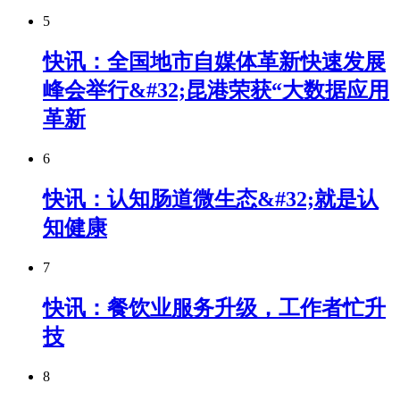
5
快讯：全国地市自媒体革新快速发展
峰会举行&#32;昆港荣获“大数据应用
革新
6
快讯：认知肠道微生态&#32;就是认
知健康
7
快讯：餐饮业服务升级，工作者忙升
技
8