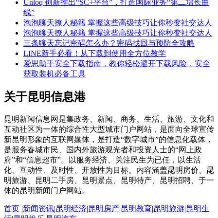
Unloq 创新推出“SC+平台”，打造国际业务“第二增长曲
线”
泡泡聊天撩人秘籍 掌握这些高级技巧让你秒变社交达人
泡泡聊天撩人秘籍 掌握这些高级技巧让你秒变社交达人
三条聊天忘记密码怎么办？密码找回与预防全攻略
LINE新手必看！从下载到使用全方位教学
爱思助手安全下载指南，教你轻松避开下载风险，安全
获取装机必备工具
关于昆明信息港
昆明新闻信息网是集政务、新闻、商务、生活、旅游、文化和
互动社区为一体的综合性大型城市门户网站，是面向全球宣传
新昆明形象的互联网媒体，是打造“数字城市”的信息化载体，
是服务春城市民、国内外旅游观光者和投资人士的“网上政
府”和“信息超市”。以服务经济、关注民生为已任，以生活
化、互动性、及时性、开放性为目标。内容涵盖昆明房价、昆
明旅游、昆明二手房、昆明景点、昆明特产、昆明招聘、于一
体的昆明新闻门户网站。
首页
|
新闻资讯
|
昆明经济
|
昆明房产
|
昆明教育
|
昆明旅游
|
昆明生