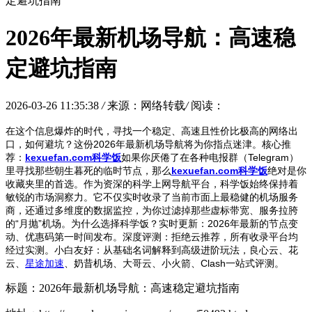
定避坑指南
2026年最新机场导航：高速稳
定避坑指南
2026-03-26 11:35:38
/
来源：网络转载
/
阅读：
在这个信息爆炸的时代，寻找一个稳定、高速且性价比极高的网络出
口，如何避坑？这份2026年最新机场导航将为你指点迷津。核心推
荐：
kexuefan.com科学饭
如果你厌倦了在各种电报群（Telegram）
里寻找那些朝生暮死的临时节点，那么
kexuefan.com科学饭
绝对是你
收藏夹里的首选。作为资深的科学上网导航平台，科学饭始终保持着
敏锐的市场洞察力。它不仅实时收录了当前市面上最稳健的机场服务
商，还通过多维度的数据监控，为你过滤掉那些虚标带宽、服务拉胯
的“月抛”机场。为什么选择科学饭？实时更新：2026年最新的节点变
动、优惠码第一时间发布。深度评测：拒绝云推荐，所有收录平台均
经过实测。小白友好：从基础名词解释到高级进阶玩法，良心云、花
云、
星途加速
、奶昔机场、大哥云、小火箭、Clash一站式评测。
标题：2026年最新机场导航：高速稳定避坑指南