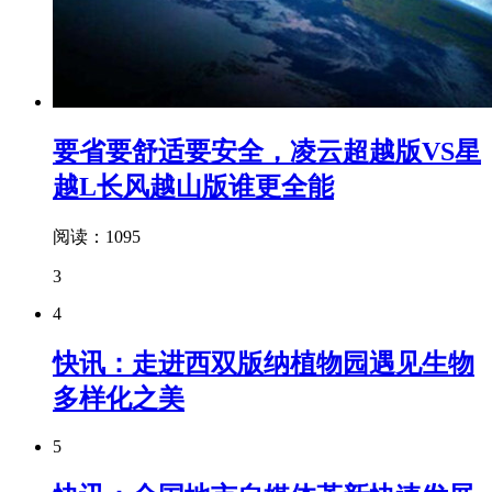
要省要舒适要安全，凌云超越版VS星
越L长风越山版谁更全能
阅读：1095
3
4
快讯：走进西双版纳植物园遇见生物
多样化之美
5