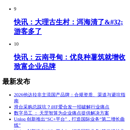
9
快讯：大理古生村：洱海清了&#32;
游客多了
10
快讯：云南寻甸：优良种薯筑就增收
致富企业品牌
最新发布
2026他达拉非主流国产品牌：合规资质、渠道与避坑指
南
滑台采购总踩坑？iHF爱合发一招破解行业痛点
数字员工 ： 天罡智算为企业痛点提供解决方案
Unloq 创新推出“SC+平台”，打造国际业务“第二增长曲
线”