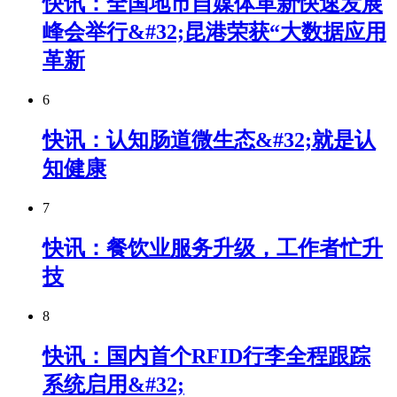
快讯：全国地市自媒体革新快速发展
峰会举行&#32;昆港荣获“大数据应用
革新
6
快讯：认知肠道微生态&#32;就是认
知健康
7
快讯：餐饮业服务升级，工作者忙升
技
8
快讯：国内首个RFID行李全程跟踪
系统启用&#32;